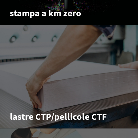
stampa a km zero
lastre CTP/pellicole CTF