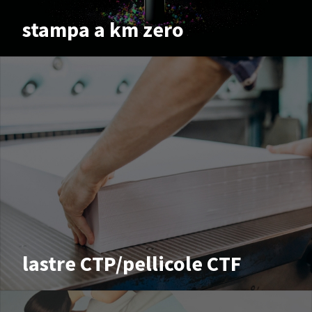
stampa a km zero
lastre CTP/pellicole CTF